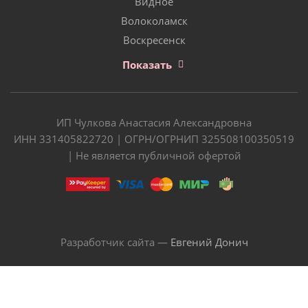
Видное
Волоколамск
Воскресенск
Показать
ИП Чулкова Анастасия Александровна
ИНН 331405822720 | ОГРН/ОГРНИП 325508100350519
| Не является публичной офертой
Разработчик сайта —
Евгений Донич