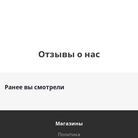
см)
895
1 330
1
руб.
руб.
895
руб.
Отзывы о нас
Ранее вы смотрели
Магазины
Политика