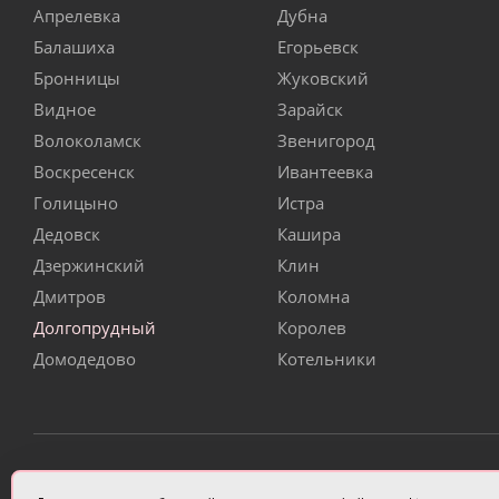
Апрелевка
Дубна
Балашиха
Егорьевск
Бронницы
Жуковский
Видное
Зарайск
Волоколамск
Звенигород
Воскресенск
Ивантеевка
Голицыно
Истра
Дедовск
Кашира
Дзержинский
Клин
Дмитров
Коломна
Долгопрудный
Королев
Домодедово
Котельники
ИП Чулкова Анастасия Александровна ИНН 3314058227