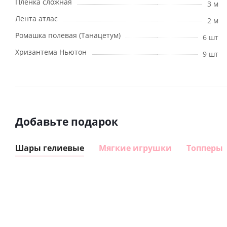
Пленка сложная
3 м
Лента атлас
2 м
Ромашка полевая (Танацетум)
6 шт
Хризантема Ньютон
9 шт
Добавьте подарок
Шары гелиевые
Мягкие игрушки
Топперы
Шар круг
Шар