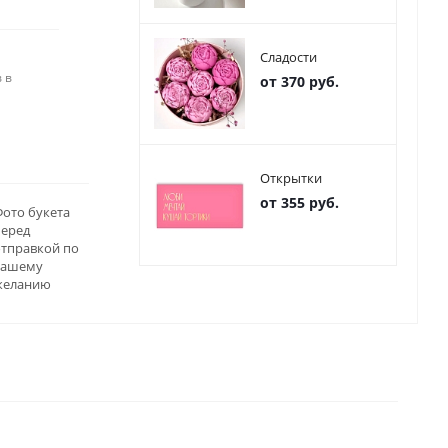
Сладости
 в
от 370 руб.
Открытки
от 355 руб.
ото букета
перед
отправкой по
вашему
желанию