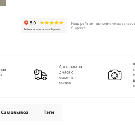
Наш рейтинг выполненных заказов
Яндексе
Ф
Доставим за
ная
2 часа с
 к
момента
заказа
Самовывоз
Тэги