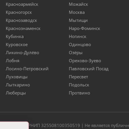
Красноармейск
Можайск
Красногорск
Москва
Краснозаводск
Мытищи
Краснознаменск
Наро-Фоминск
Кубинка
Ногинск
Куровское
Одинцово
Ликино-Дулёво
Озёры
Лобня
Орехово-Зуево
Лосино-Петровский
Павловский Посад
Луховицы
Пересвет
Лыткарино
Подольск
Люберцы
Протвино
20 | ОГРН/ОГРНИП 325508100350519 | Не является публич