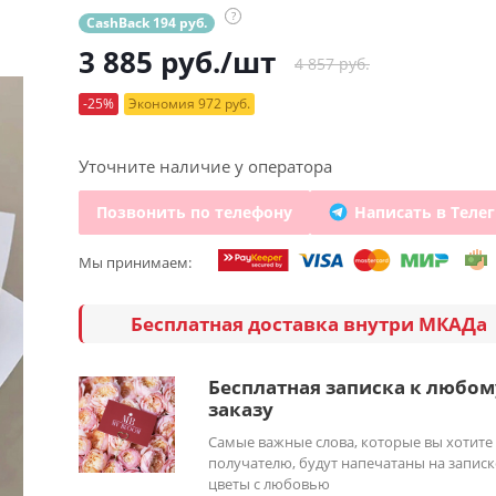
?
CashBack 194 руб.
3 885
руб.
/шт
4 857 руб.
-25%
Экономия 972 руб.
Уточните наличие у оператора
Позвонить по телефону
Написать в Теле
Мы принимаем:
Бесплатная доставка внутри МКАДа
Бесплатная записка к любом
заказу
Самые важные слова, которые вы хотите
получателю, будут напечатаны на записк
цветы с любовью