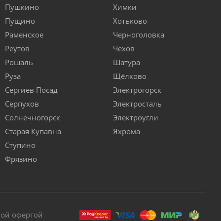
Пушкино
Химки
Пущино
Хотьково
Раменское
Черноголовка
Реутов
Чехов
Рошаль
Шатура
Руза
Щёлково
Сергиев Посад
Электрогорск
Серпухов
Электросталь
Солнечногорск
Электроугли
Старая Купавна
Яхрома
Ступино
Фрязино
ной офертой