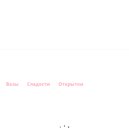
Вазы
Сладости
Открытки
Шар
Шар
Шар
Шар