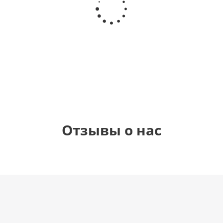
сердце
гелиевый
гелиевый
Звезда - С
"Самой
цифра 4
цифра 1
днем
милой"
(40х102
(40х102
рождения
см)
см)
(45 см)
1 330
1 330
895
895
руб.
руб.
руб.
руб.
Отзывы о нас