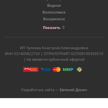
Видное
Волоколамск
Воскресенск
Показать
ИП Чулкова Анастасия Александровна
ИНН 331405822720 | ОГРН/ОГРНИП 325508100350519
| Не является публичной офертой
Разработчик сайта —
Евгений Донич