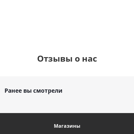
см)
1 330
895
1
руб.
895
руб.
руб.
Отзывы о нас
Ранее вы смотрели
Магазины